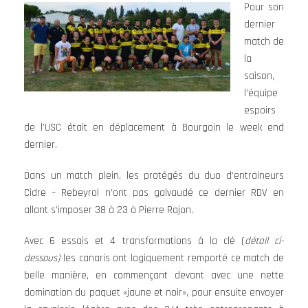
Pour son
dernier
match de
la
saison,
l’équipe
espoirs
de l’USC était en déplacement à Bourgoin le week end
dernier.
Dans un match plein, les protégés du duo d’entraineurs
Cidre – Rebeyrol n’ont pas galvaudé ce dernier RDV en
allant s’imposer 38 à 23 à Pierre Rajon.
Avec 6 essais et 4 transformations à la clé (
détail ci-
dessous
)
les canaris ont logiquement remporté ce match de
belle manière, en commençant devant avec une nette
domination du paquet «jaune et noir», pour ensuite envoyer