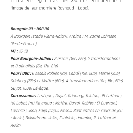
la cavalerie légère avec des 3/4 très entreprenants à
l’image de leur charnière Raynaud – Labaï.
Bourgoin 23 – USC 38
À Bourgoin (stade Pierre-Rajon). Arbitre : M. Zarne Johnson
(Ile-de-France).
MT :
16-19.
Pour Bourgoin-Jallieu :
2 essais (16e, 66e), 2 transformations
et 3 pénalités (6e, 17e, 21e).
Pour l’USC :
6 essais Roblès (8e), Labaï (15e, 50e), Mesnil (35e),
Grinberg (55e) et Maffre (60e), 4 transformations (8e, 15e, 50e)
Guyot, (60e) Lévèque.
Carcassonne :
Lévèque ; Guyot, Grinberg, Tolofua, JB Laffont ;
(o) Labaï, (m) Raynaud ; Maffre, Cortal, Roblès ; El Ouertani,
Lorenzo ; Jobe, Falip (cap.), Mesnil. Sont entrés en cours de jeu
: Ahcini, Belondrade, Jalès, Estériola, Jaumier, P. Laffont et
Akrim.