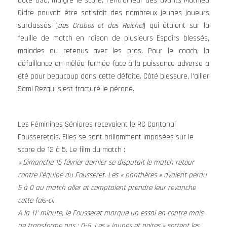
Côté USC, malgré le score, l’entraîneur des avants Mathieu
Cidre pouvait être satisfait des nombreux jeunes joueurs
surclassés (
des Crabos et des Reichel
) qui étaient sur la
feuille de match en raison de plusieurs Espoirs blessés,
malades ou retenus avec les pros. Pour le coach, la
défaillance en mêlée fermée face à la puissance adverse a
été pour beaucoup dans cette défaite. Côté blessure, l’ailier
Sami Rezgui s’est fracturé le péroné.
Les Féminines Séniores recevaient le RC Cantonal
Fousseretois. Elles se sont brillamment imposées sur le
score de 12 à 5. Le film du match :
« Dimanche 15 février dernier se disputait le match retour
contre l’équipe du Fousseret. Les « panthères » avaient perdu
5 à 0 au match aller et comptaient prendre leur revanche
cette fois-ci.
A la 11’ minute, le Fousseret marque un essai en contre mais
ne transforme pas : 0-5. Les « jaunes et noires » sortent les