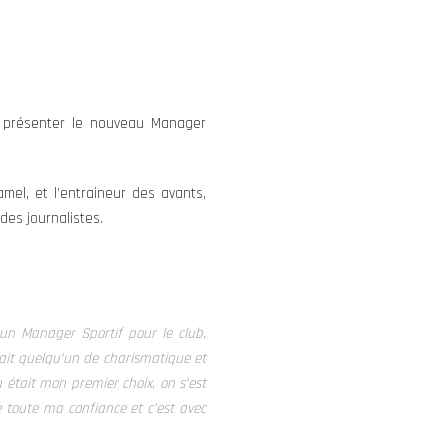
 présenter le nouveau Manager
mel, et l’entraineur des avants,
des journalistes.
un Manager Sportif pour le club,
ait quelqu’un de charismatique et
 était mon premier choix, on s’est
de toute ma confiance et c’est avec