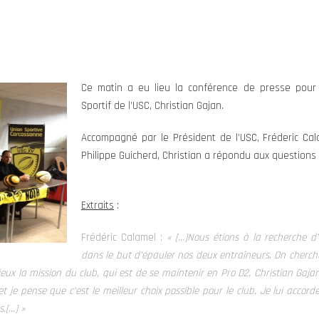
Ce matin a eu lieu la conférence de presse pour
Sportif de l’USC, Christian Gajan.
Accompagné par le Président de l’USC, Fréderic Cala
Philippe Guicherd, Christian a répondu aux questions 
Extraits
:
Frédéric Calamel :
« […]Nous étions à la recherche d’
dans le but d’épauler nos deux entraîneurs. On cherch
ux la mission du club, qui est de se maintenir en Pro D2. Christian Gajan
et je pense que c’est le meilleur choix possible pour le club. Je lui accor
s.
[…]
»