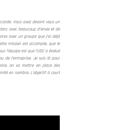
’accorde. Vous avez devant vous un
 donc avec beaucoup d’envie et de
iaires avec un groupe que j’ai déjà
ette mission est accomplie, que le
sur l’équipe est que l’USC a évolué
u de l’entreprise. Je suis là pour
maine, on va mettre en place des
mité en nombre. L’objectif à court