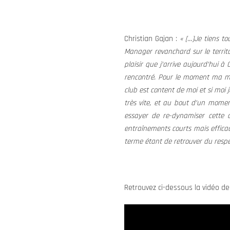
Christian Gajan :
« […]Je tiens t
Manager revanchard sur le territ
plaisir que j’arrive aujourd’hui à
rencontré. Pour le moment ma miss
club est content de moi et si moi 
très vite, et au bout d’un moment
essayer de re-dynamiser cette c
entraînements courts mais efficac
terme étant de retrouver du respec
Retrouvez ci-dessous la vidéo de 