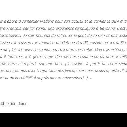
out d’abord à remercier Frédéric pour son accueil et la confiance qu’il m
oire Français, car j’ai connu une expérience compliquée à Bayonne. C’est
 Carcassonne. Je suis heureux de retrouver le goût du terrain et des vest
ion est d’assurer le maintien du club en Pro D2, ensuite on verra. Si c
je me plais ici, alors on continuera l’aventure ensemble. Mon avis extérieur 
 il faut réussir à gérer ce pic de croissance comme on dit dans le milie
roissance et repartir sur une base plus seine. A partir de cette se
es pour ne pas user l’organisme des joueurs car nous avons un effectif li
t et de la crédibilité auprès de nos adversaires.[…] »
Christian Gajan :