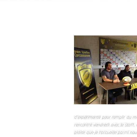
d’expérimenté pour remplir au mie
rencontré vendredi avec le staff, 
plaisir que je l’accueille parmi nou