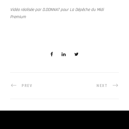
Vidéo réalisée par D.DONNAT pour La Dépêche du Midi
Premium
PREV
NEXT