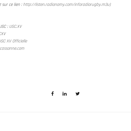
z sur ce lien :
http://listen.radionomy.com/inforadiorugby.m3u
)
’USC :
USC.XV
CXV
SC XV Officielle
cassonne.com