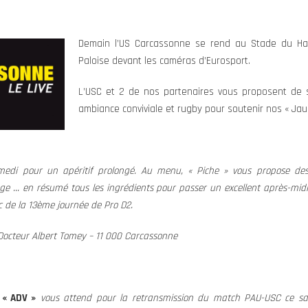
Demain l’US Carcassonne se rend au Stade du Ham
Paloise devant les caméras d’Eurosport.
L’USC et 2 de nos partenaires vous proposent de 
ambiance conviviale et rugby pour soutenir nos « Jaun
amedi pour un apéritif prolongé. Au menu, « Piche » vous propose des 
uge … en résumé tous les ingrédients pour passer un excellent après-midi
c de la 13ème journée de Pro D2.
 Docteur Albert Tomey – 11 000 Carcassonne
« ADV »
vous attend pour la retransmission du match PAU-USC ce s