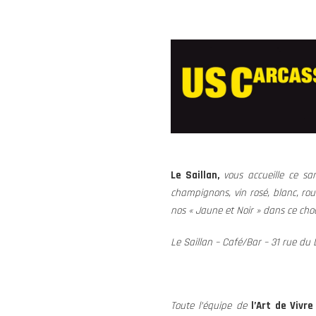
Le Saillan,
vous accueille ce s
champignons, vin rosé, blanc, ro
nos « Jaune et Noir » dans ce cho
Le Saillan – Café/Bar – 31 rue du
Toute l’équipe de
l’Art de Vivre