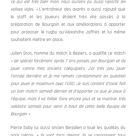
ce qui est très bien mais nous aurions pu aussi repartir les
valises vides. »
L’entraîneur des avants a aussi rajouté que
le staff et les joueurs étaient très vite passés à la
préparation de Bourgoin et aux améliorations à apporter
pour proposer le rugby qu’Alexandre Jaffrès et lui même
souhaitent mettre en place.
Julien Gros, homme du match à Béziers, a qualifié ce match
« de spécial forcément après 7 ans passés par Bourgoin et de
jouer contre mes anciens coéquipiers. J’ai très peu jouer
l’année dernière et je me remets constamment en question
pour jouer le maximum avec l’USC. Je suis content d’avoir fait
un bon match samedi dernier et d’apporter ce que je peux à
l’équipe, mais il va falloir faire encore plus et se montrer très
solidaire samedi pour venir à bout de cette belle équipe de
Bourgoin »
Pierre Saby lui aussi ancien Berjalien a loué les qualités du
pack Isérois.
« Ils sont forts devant, ils se connaissent tous