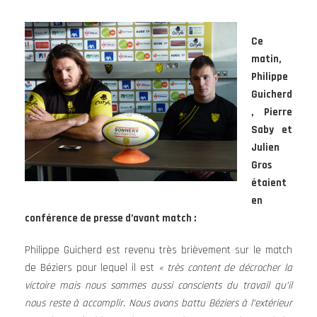
Ce
matin,
Philippe
Guicherd
, Pierre
Saby et
Julien
Gros
étaient
en
conférence de presse d’avant match :
Philippe Guicherd est revenu très brièvement sur le match
de Béziers pour lequel il est
« très content de décrocher la
victoire mais nous sommes aussi conscients du travail qu’il
nous reste à accomplir. Nous avons battu Béziers à l’extérieur