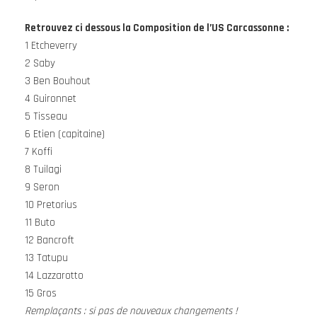
Retrouvez ci dessous la Composition de l’US Carcassonne :
1 Etcheverry
2 Saby
3 Ben Bouhout
4 Guironnet
5 Tisseau
6 Etien (capitaine)
7 Koffi
8 Tuilagi
9 Seron
10 Pretorius
11 Buto
12 Bancroft
13 Tatupu
14 Lazzarotto
15 Gros
Remplaçants : si pas de nouveaux changements !