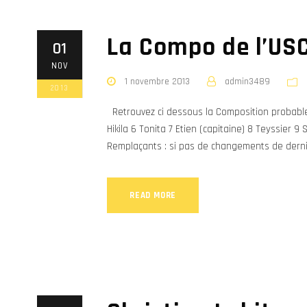
La Compo de l’US
01
NOV
1 novembre 2013
admin3489
2013
Retrouvez ci dessous la Composition probable
Hikila 6 Tonita 7 Etien (capitaine) 8 Teyssier 
Remplaçants : si pas de changements de dernièr
READ MORE