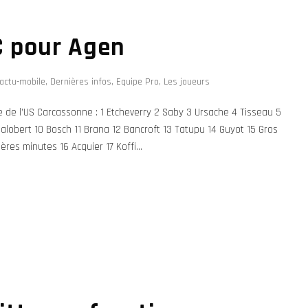
C pour Agen
actu-mobile
,
Dernières infos
,
Equipe Pro
,
Les joueurs
 de l’US Carcassonne : 1 Etcheverry 2 Saby 3 Ursache 4 Tisseau 5
9 Salobert 10 Bosch 11 Brana 12 Bancroft 13 Tatupu 14 Guyot 15 Gros
es minutes 16 Acquier 17 Koffi...