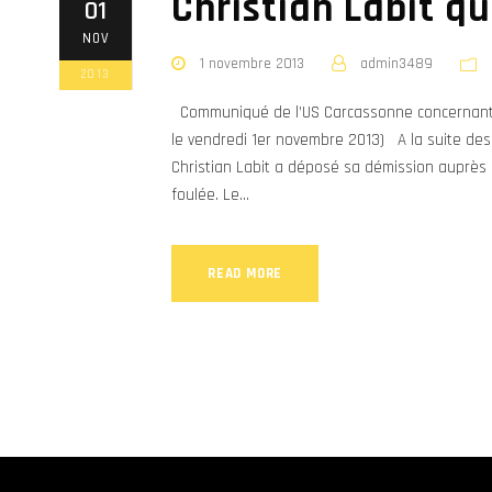
Christian Labit qu
01
NOV
1 novembre 2013
admin3489
2013
Communiqué de l’US Carcassonne concernant la
le vendredi 1er novembre 2013) A la suite des
Christian Labit a déposé sa démission auprès 
foulée. Le...
READ MORE