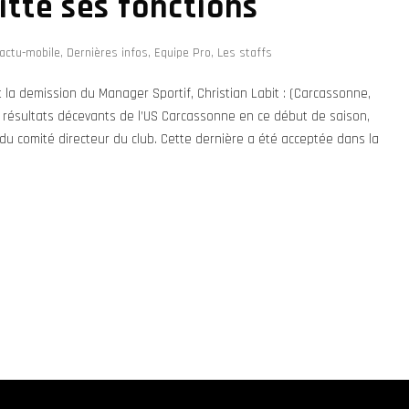
itte ses fonctions
actu-mobile
,
Dernières infos
,
Equipe Pro
,
Les staffs
 demission du Manager Sportif, Christian Labit : (Carcassonne,
 résultats décevants de l’US Carcassonne en ce début de saison,
du comité directeur du club. Cette dernière a été acceptée dans la