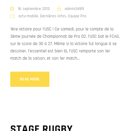
16 septembre 2013
admin3489
actu-mobile
,
Dernières infos
,
Equipe Pro
1ère victoire pour l’USC ! Ce samedi, pour le compte de la
3ème journée de Championnat de Pro D2, l’USC bat le FCAG,
sur le score de 30 à 27. Même si la victoire fut longue à se
dessiner, l’essentiel est bien là, l’USC remporte son 1er
match de la saison, et son 1er match...
READ MORE
STAGE RUGBY