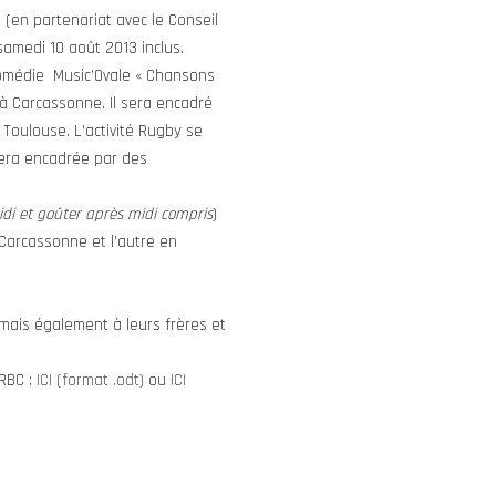
(en partenariat avec le Conseil
 samedi 10 août 2013 inclus.
Comédie Music’Ovale « Chansons
 à Carcassonne. Il sera encadré
Toulouse. L’activité Rugby se
 sera encadrée par des
di et goûter après midi compris
)
Carcassonne et l’autre en
 mais également à leurs frères et
 RBC :
ICI (format .odt)
ou
ICI