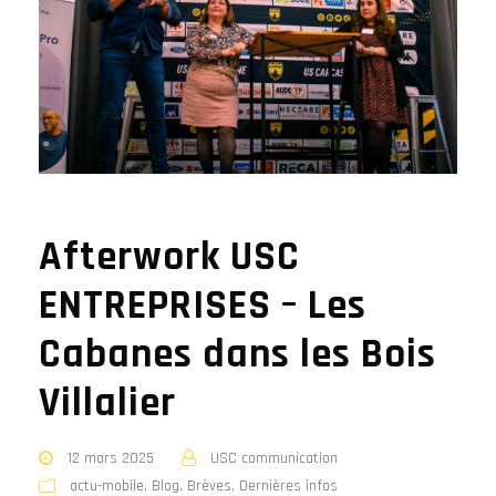
Afterwork USC
ENTREPRISES – Les
Cabanes dans les Bois
Villalier
12 mars 2025
USC communication
actu-mobile
,
Blog
,
Brèves
,
Dernières infos