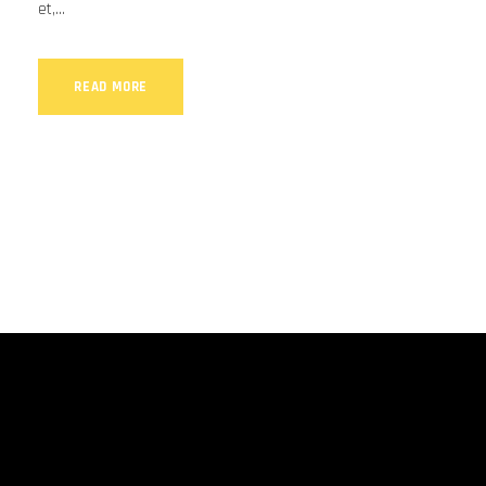
et,...
READ MORE