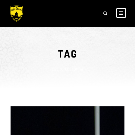
TAG
usc carcassonne