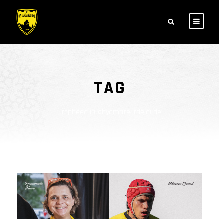
TAG
Trophéedurugbyamateurdelaude