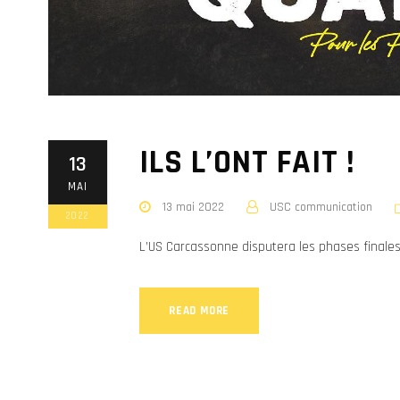
ILS L’ONT FAIT !
13
MAI
13 mai 2022
USC communication
2022
L’US Carcassonne disputera les phases finale
READ MORE