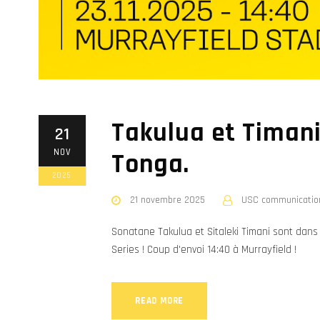
Takulua et Timani
21
NOV
Tonga.
2025
21 novembre 2025
USC communicatio
Sonatane Takulua et Sitaleki Timani sont dans
Series ! Coup d'envoi 14:40 à Murrayfield !
READ MORE