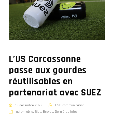
L’US Carcassonne
passe aux gourdes
réutilisables en
partenariat avec SUEZ
13 décembre 2022
USC communication
actu-mobile
,
Blog
,
Brèves
,
Dernières infos