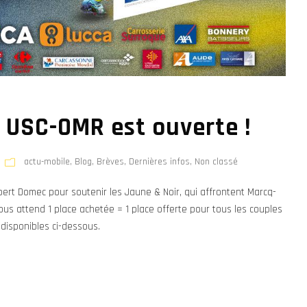
r USC-OMR est ouverte !
actu-mobile
,
Blog
,
Brèves
,
Dernières infos
,
Non classé
bert Domec pour soutenir les Jaune & Noir, qui affrontent Marcq-
ous attend 1 place achetée = 1 place offerte pour tous les couples
t disponibles ci-dessous.