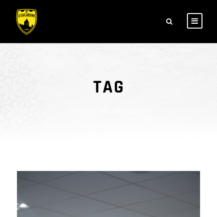
TAG
Peugeot Maurel Audoise