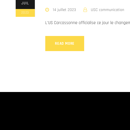
JUIL
14 juillet 2023
USC communication
2023
L'US Carcassonne officialise ce jour le change
READ MORE