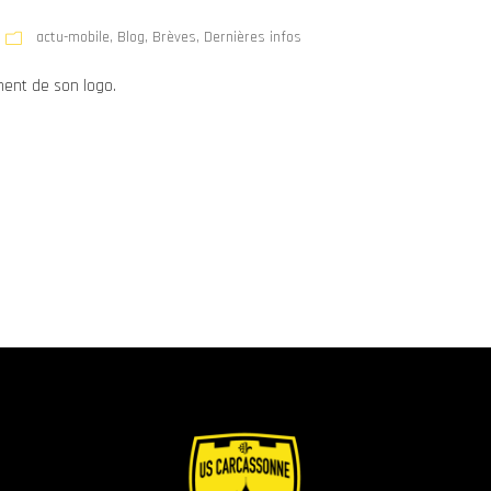
actu-mobile
,
Blog
,
Brèves
,
Dernières infos
ment de son logo.