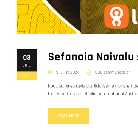
Sefanaia Naivalu 
03
JUIL
3 juillet 2024
USC communication
2024
Nous sommes ravis d'officialiser le transfert 
trois-quart centre et ailier international Aus
READ MORE