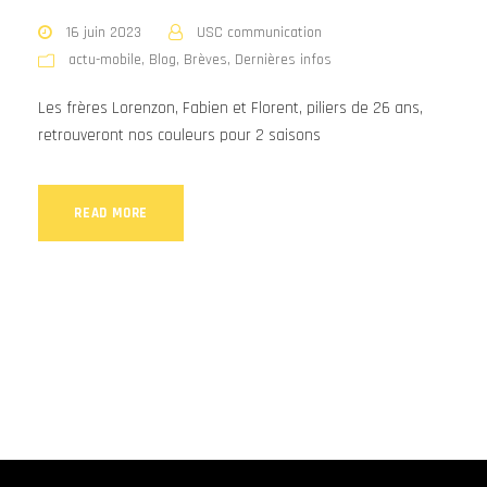
16 juin 2023
USC communication
actu-mobile
,
Blog
,
Brèves
,
Dernières infos
Les frères Lorenzon, Fabien et Florent, piliers de 26 ans,
retrouveront nos couleurs pour 2 saisons
READ MORE