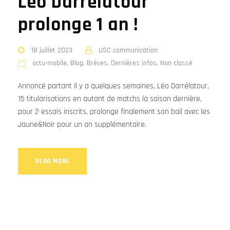
Léo Darrélatour
prolonge 1 an !
18 juillet 2023
USC communication
actu-mobile
,
Blog
,
Brèves
,
Dernières infos
,
Non classé
Annoncé partant il y a quelques semaines, Léo Darrélatour,
15 titularisations en autant de matchs la saison dernière,
pour 2 essais inscrits, prolonge finalement son bail avec les
Jaune&Noir pour un an supplémentaire.
READ MORE