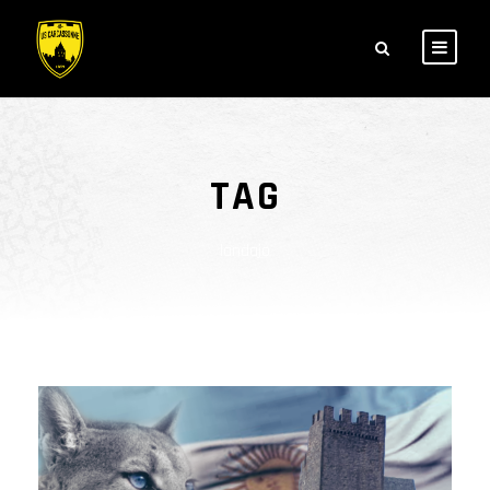
TAG
landajo