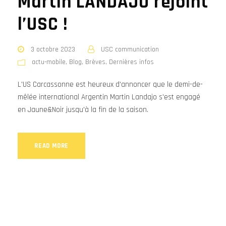
Martin LANDAJO rejoint
l’USC !
3 octobre 2023
USC communication
actu-mobile
,
Blog
,
Brèves
,
Dernières infos
L'US Carcassonne est heureux d'annoncer que le demi-de-
mêlée international Argentin Martin Landajo s'est engagé
en Jaune&Noir jusqu'à la fin de la saison.
READ MORE