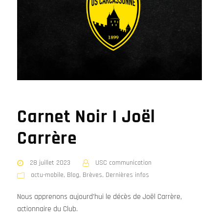
Carnet Noir I Joël
Carrère
28 juillet 2023
USC communication
actu-mobile
,
Blog
,
Brèves
,
Dernières infos
Nous apprenons aujourd'hui le décès de Joël Carrère,
actionnaire du Club.