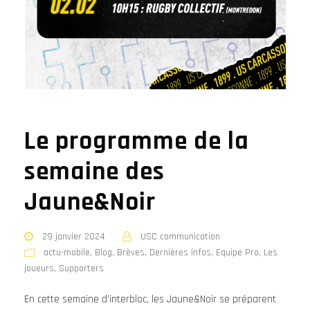
Le programme de la
semaine des
Jaune&Noir
29 janvier 2024
USC communication
actu-mobile
,
Blog
,
Brèves
,
Dernières infos
,
Equipe Pro
,
Les
joueurs
,
Supporters
En cette semaine d’interbloc, les Jaune&Noir se préparent