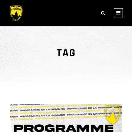
TAG
jaune&noir