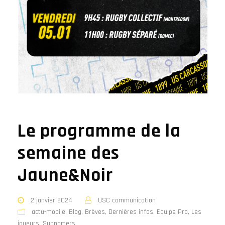
Le programme de la
semaine des
Jaune&Noir
2 janvier 2024
USC communication
actu-mobile
,
Blog
,
Brèves
,
Dernières infos
,
Equipe Pro
,
Les
joueurs
,
Supporters