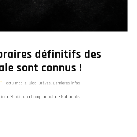
oraires définitifs des
le sont connus !
actu-mobile
,
Blog
,
Brèves
,
Dernières infos
drier définitif du championnat de Nationale.