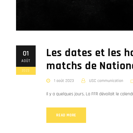
Les dates et les h
01
AOÛT
matchs de Nationa
2023
1 août 2023
USC communication
Il y a quelques jours, La FFR dévoilait le calen
READ MORE