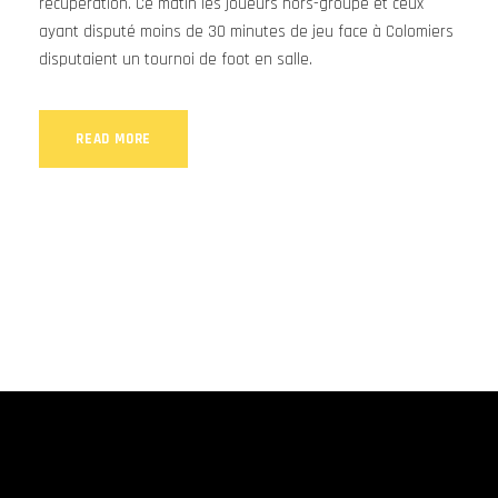
récupération. Ce matin les joueurs hors-groupe et ceux
ayant disputé moins de 30 minutes de jeu face à Colomiers
disputaient un tournoi de foot en salle.
READ MORE