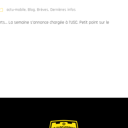
actu-mobile
,
Blog
,
Brèves
,
Dernières infos
ts... La semaine s'annonce chargée à l'USC. Petit point sur le