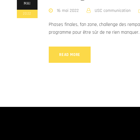
MAI
16 mai 2022
USC communication
2022
Phases finales, fan zone, challenge des rempar
programme pour être sûr de ne rien manquer.
READ MORE