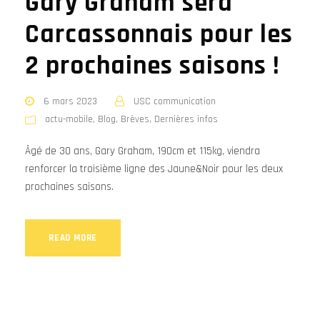
Gary Graham sera
Carcassonnais pour les
2 prochaines saisons !
6 mars 2023
USC communication
actu-mobile
,
Blog
,
Brèves
,
Dernières infos
Âgé de 30 ans, Gary Graham, 190cm et 115kg, viendra
renforcer la troisième ligne des Jaune&Noir pour les deux
prochaines saisons.
READ MORE