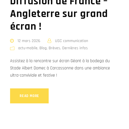
Diffusion de France –
Angleterre sur grand
écran !
12 mars 2026
USC communication
actu-mobile
,
Blog
,
Brèves
,
Dernières infos
Assistez à la rencontre sur écran Géant à la bodega du
Stade Albert Domec à Carcassonne dans une ambiance
ultra-conviviale et festive !
READ MORE