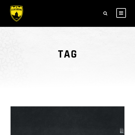
TAG
classicaude