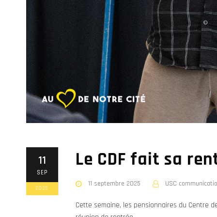
Le CDF fait sa ren
11
SEP
11 septembre 2025
USC communicati
2025
Cette semaine, les pensionnaires du Centre d