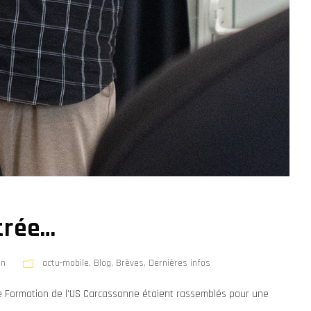
trée…
on
actu-mobile
,
Blog
,
Brèves
,
Dernières infos
e Formation de l'US Carcassonne étaient rassemblés pour une