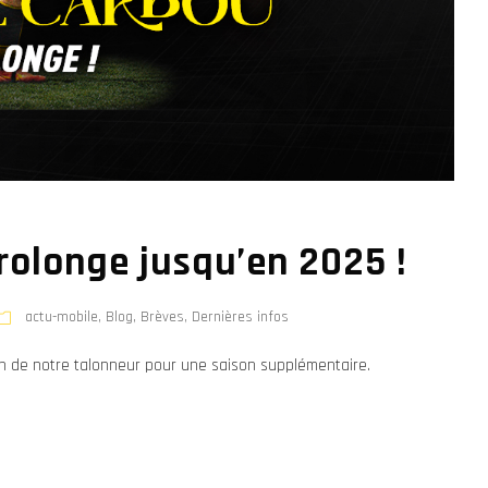
olonge jusqu’en 2025 !
actu-mobile
,
Blog
,
Brèves
,
Dernières infos
ion de notre talonneur pour une saison supplémentaire.