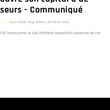
sseurs – Communiqué
actu-mobile
,
Blog
,
Brèves
,
Dernières infos
’US Carcassonne, le club officialise aujourd’hui l’ouverture de son