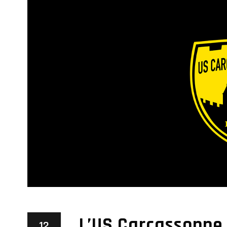
L’US Carcassonne 
12