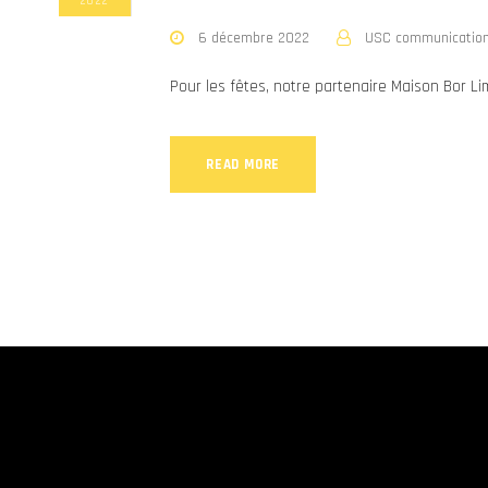
2022
6 décembre 2022
USC communicatio
Pour les fêtes, notre partenaire Maison Bor L
READ MORE