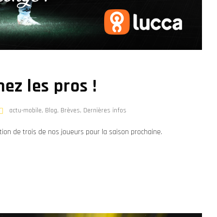
ez les pros !
actu-mobile
,
Blog
,
Brèves
,
Dernières infos
on de trois de nos joueurs pour la saison prochaine.