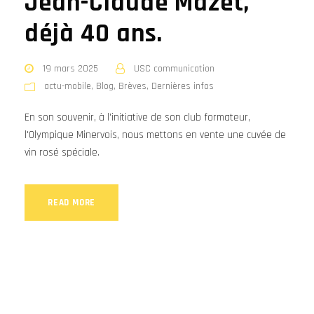
Jean-Claude Mazet,
déjà 40 ans.
19 mars 2025
USC communication
actu-mobile
,
Blog
,
Brèves
,
Dernières infos
En son souvenir, à l'initiative de son club formateur,
l'Olympique Minervois, nous mettons en vente une cuvée de
vin rosé spéciale.
READ MORE