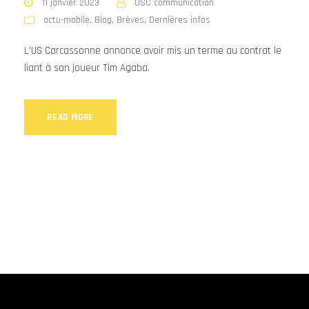
11 janvier 2023
USC communication
actu-mobile
,
Blog
,
Brèves
,
Dernières infos
L'US Carcassonne annonce avoir mis un terme au contrat le
liant à son joueur Tim Agaba.
READ MORE