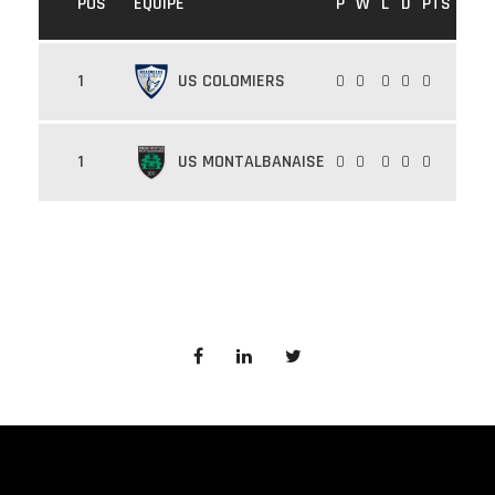
POS
ÉQUIPE
P
W
L
D
PTS
1
0
0
0
0
0
US COLOMIERS
1
0
0
0
0
0
US MONTALBANAISE