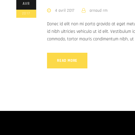
AVR
4 avril 2017
arnaud rm
2017
Donec id elit non mi porta gravida at eget met
id nibh ultricies vehicula ut id elit. Vestibulum
commodo, tortor mauris condimentum nibh, ut f
READ MORE