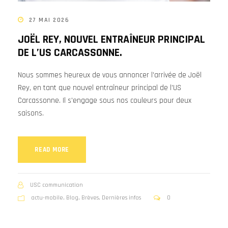
27 MAI 2026
JOËL REY, NOUVEL ENTRAÎNEUR PRINCIPAL
DE L’US CARCASSONNE.
Nous sommes heureux de vous annoncer l'arrivée de Joël
Rey, en tant que nouvel entraîneur principal de l'US
Carcassonne. Il s'engage sous nos couleurs pour deux
saisons.
READ MORE
USC communication
actu-mobile
,
Blog
,
Brèves
,
Dernières infos
0