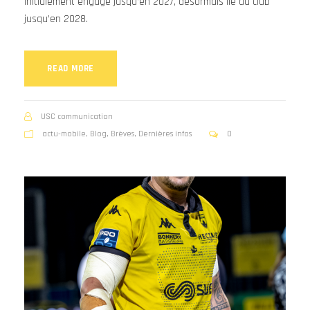
initialement engagé jusqu’en 2027, désormais lié au club
jusqu’en 2028.
READ MORE
USC communication
actu-mobile
,
Blog
,
Brèves
,
Dernières infos
0