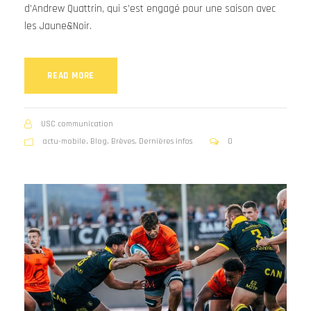
d’Andrew Quattrin, qui s’est engagé pour une saison avec
les Jaune&Noir.
READ MORE
USC communication
actu-mobile
,
Blog
,
Brèves
,
Dernières infos
0