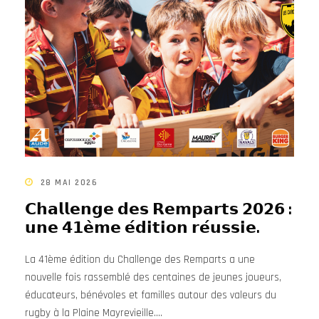
28 MAI 2026
𝗖𝗵𝗮𝗹𝗹𝗲𝗻𝗴𝗲 𝗱𝗲𝘀 𝗥𝗲𝗺𝗽𝗮𝗿𝘁𝘀 𝟮𝟬𝟮𝟲 :
𝘂𝗻𝗲 𝟰𝟭𝗲̀𝗺𝗲 𝗲́𝗱𝗶𝘁𝗶𝗼𝗻 𝗿𝗲́𝘂𝘀𝘀𝗶𝗲.
La 41ème édition du Challenge des Remparts a une
nouvelle fois rassemblé des centaines de jeunes joueurs,
éducateurs, bénévoles et familles autour des valeurs du
rugby à la Plaine Mayrevieille....