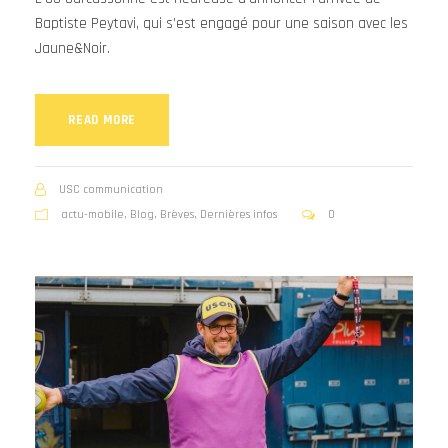
Baptiste Peytavi, qui s’est engagé pour une saison avec les
Jaune&Noir.
READ MORE
USC communication
actu-mobile
,
Blog
,
Brèves
,
Dernières infos
0