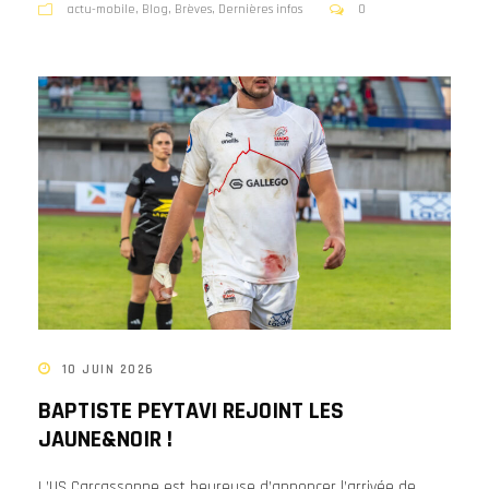
actu-mobile
,
Blog
,
Brèves
,
Dernières infos
0
10 JUIN 2026
BAPTISTE PEYTAVI REJOINT LES
JAUNE&NOIR !
L’US Carcassonne est heureuse d’annoncer l’arrivée de