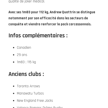
qualité de joker médical.
Avec ses 1m83 pour 112 kg, Andrew Quattrin se distingue
notamment par son efficacité dans les secteurs de
conquête et viendra renforcer le pack carcassonnais.
Infos complémentaires :
Canadien
29 ans
1m83 ; 115 kg
Anciens clubs :
Toronto Arrows
Manawatu Turbos
New England Free Jacks
Valence Romans Drôme Rugby