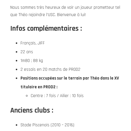
Nous sommes très heureux de voir un joueur prometteur tel
que Théo rejoindre l’USC. Bienvenue à lui!
Infos complémentaires :
Français, JIFF
22 ans
1m80 ; 88 kg
2 essais en 20 matchs de PROD2
Positions occupées sur le terrain par Théo dans le XV
titulaire en PROD2 :
Centre : 7 fois / Ailier : 10 fois
Anciens clubs :
Stade Piscenois (2010 – 2016)