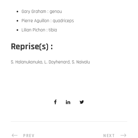
Gary Graham : genou
Pierre Aguillon : quadriceps
Lilian Pichon : tibia
Reprise(s) :
S. Halanukonuka, L. Doyhenard, S. Naivalu
PREV
NEXT