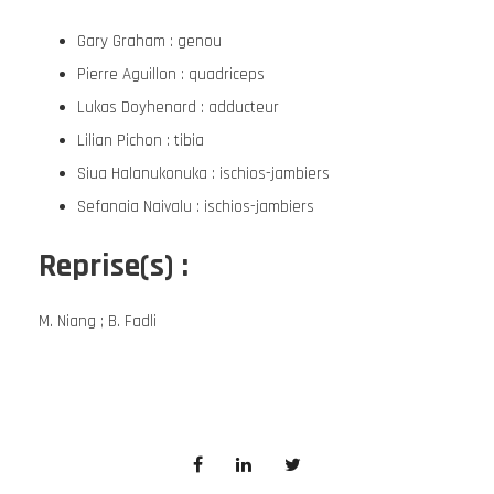
Gary Graham : genou
Pierre Aguillon : quadriceps
Lukas Doyhenard : adducteur
Lilian Pichon : tibia
Siua Halanukonuka : ischios-jambiers
Sefanaia Naivalu : ischios-jambiers
Reprise(s) :
M. Niang ; B. Fadli