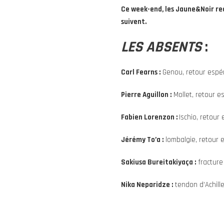
Ce week-end, les Jaune&Noir reço
suivent.
LES ABSENTS
:
Carl Fearns :
Genou, retour espér
Pierre Aguillon :
Mollet, retour e
Fabien Lorenzon :
Ischio, retour
Jérémy To’a :
lombalgie, retour 
Sakiusa Bureitakiyaça :
fracture 
Nika
Neparidze
:
tendon d’Achill