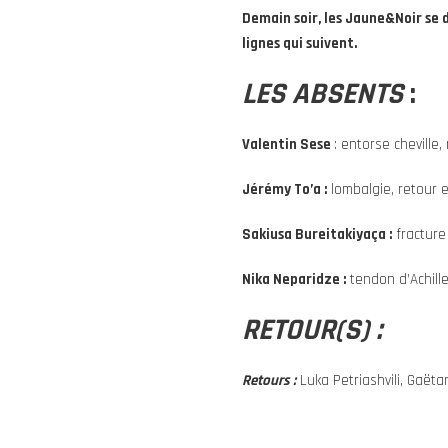
Demain soir, les Jaune&Noir se d
lignes qui suivent.
LES ABSENTS
:
Valentin Sese
: entorse cheville,
Jérémy To’a :
lombalgie, retour e
Sakiusa Bureitakiyaça :
fracture 
Nika
Neparidze
:
tendon d’Achill
RETOUR(S) :
Retours :
Luka Petriashvili, Gaëta