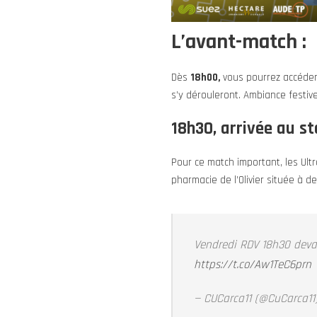
L’avant-match :
Dès
18h00,
vous pourrez accéder 
s’y dérouleront. Ambiance festive
18h30, arrivée au st
Pour ce match important, les Ul
pharmacie de l’Olivier située à 
Vendredi RDV 18h30 devant
https://t.co/Aw1TeC6prn
— CUCarca11 (@CuCarca11