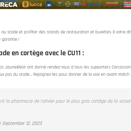
au stade et profiter des stands de restauration et buvettes à votre dis
 garantie !
ade en cortège avec le CU11 :
tras Jaune&Noir ont donné rendez-vous à tous les supporters Carcassonn
deux pas du stade… Rejoignez-les pour donner de la voix en avant-match 
 la pharmacie de l’olivier pour le plus gros cortège de la saison
)
September 12, 2023