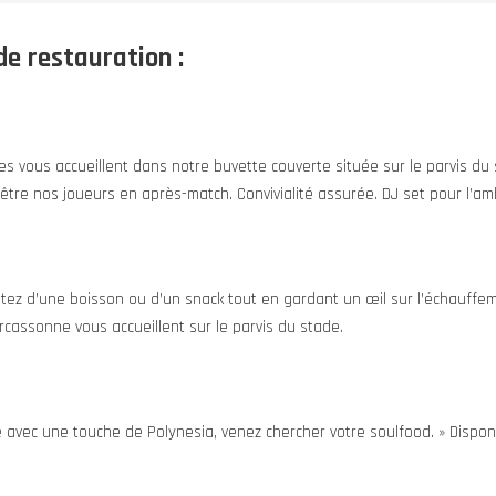
e restauration :
es vous accueillent dans notre buvette couverte située sur le parvis du
-être nos joueurs en après-match. Convivialité assurée. DJ set pour l’a
ofitez d’une boisson ou d’un snack tout en gardant un œil sur l’échauff
rcassonne vous accueillent sur le parvis du stade.
e avec une touche de Polynesia, venez chercher votre soulfood. » Disponi