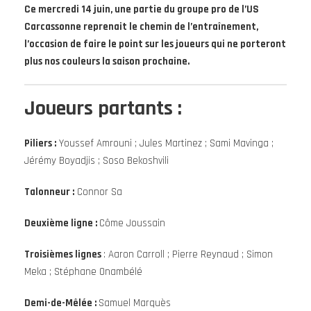
Ce mercredi 14 juin, une partie du groupe pro de l’US
Carcassonne reprenait le chemin de l’entraînement,
l’occasion de faire le point sur les joueurs qui ne porteront
plus nos couleurs la saison prochaine.
Joueurs partants :
Piliers :
Youssef Amrouni ; Jules Martinez ; Sami Mavinga ;
Jérémy Boyadjis ; Soso Bekoshvili
Talonneur :
Connor Sa
Deuxième ligne :
Côme Joussain
Troisièmes lignes
: Aaron Carroll ; Pierre Reynaud ; Simon
Meka ; Stéphane Onambélé
Demi-de-Mêlée :
Samuel Marquès