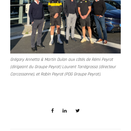
Grégory Annetta & Martin Dulon aux côtés de Rémi Peyrot
(dirigeant du Groupe Peyrot) Laurent Torrégrossa (directeur
Carcassonne), et Robin Peyrot (PDG Groupe Peyrot).