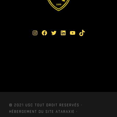
Instagram
Facebook
Twitter
LinkedIn
YouTube
TikTok
© 2021 USC TOUT DROIT RESERVÉS ·
HÉBERGEMENT DU SITE ATARAXIE ·